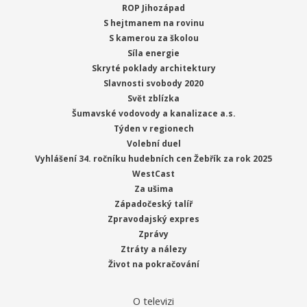
ROP Jihozápad
S hejtmanem na rovinu
S kamerou za školou
Síla energie
Skryté poklady architektury
Slavnosti svobody 2020
Svět zblízka
Šumavské vodovody a kanalizace a.s.
Týden v regionech
Volební duel
Vyhlášení 34. ročníku hudebních cen Žebřík za rok 2025
WestCast
Za ušima
Západočeský talíř
Zpravodajský expres
Zprávy
Ztráty a nálezy
Život na pokračování
O televizi