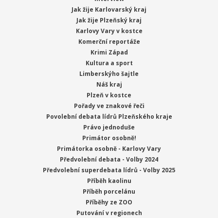
Jak žije Karlovarský kraj
Jak žije Plzeňský kraj
Karlovy Vary v kostce
Komerční reportáže
Krimi Západ
Kultura a sport
Limberskýho šajtle
Náš kraj
Plzeň v kostce
Pořady ve znakové řeči
Povolební debata lídrů Plzeňského kraje
Právo jednoduše
Primátor osobně!
Primátorka osobně - Karlovy Vary
Předvolební debata - Volby 2024
Předvolební superdebata lídrů - Volby 2025
Příběh kaolinu
Příběh porcelánu
Příběhy ze ZOO
Putování v regionech