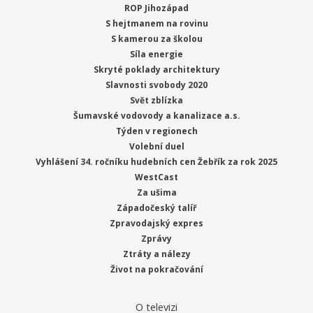
ROP Jihozápad
S hejtmanem na rovinu
S kamerou za školou
Síla energie
Skryté poklady architektury
Slavnosti svobody 2020
Svět zblízka
Šumavské vodovody a kanalizace a.s.
Týden v regionech
Volební duel
Vyhlášení 34. ročníku hudebních cen Žebřík za rok 2025
WestCast
Za ušima
Západočeský talíř
Zpravodajský expres
Zprávy
Ztráty a nálezy
Život na pokračování
O televizi