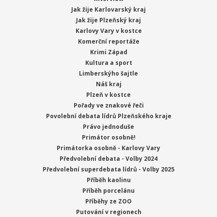
Jak žije Karlovarský kraj
Jak žije Plzeňský kraj
Karlovy Vary v kostce
Komerční reportáže
Krimi Západ
Kultura a sport
Limberskýho šajtle
Náš kraj
Plzeň v kostce
Pořady ve znakové řeči
Povolební debata lídrů Plzeňského kraje
Právo jednoduše
Primátor osobně!
Primátorka osobně - Karlovy Vary
Předvolební debata - Volby 2024
Předvolební superdebata lídrů - Volby 2025
Příběh kaolinu
Příběh porcelánu
Příběhy ze ZOO
Putování v regionech