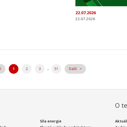
22.07.2026
22.07.2026
...
í
1
2
3
51
Další
O te
Síla energie
Aktuál