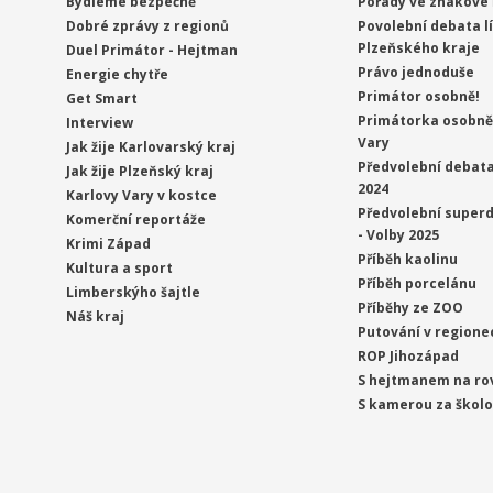
Bydleme bezpečně
Pořady ve znakové 
Dobré zprávy z regionů
Povolební debata l
Plzeňského kraje
Duel Primátor - Hejtman
Právo jednoduše
Energie chytře
Primátor osobně!
Get Smart
Primátorka osobně 
Interview
Vary
Jak žije Karlovarský kraj
Předvolební debata
Jak žije Plzeňský kraj
2024
Karlovy Vary v kostce
Předvolební superd
Komerční reportáže
- Volby 2025
Krimi Západ
Příběh kaolinu
Kultura a sport
Příběh porcelánu
Limberskýho šajtle
Příběhy ze ZOO
Náš kraj
Putování v regione
ROP Jihozápad
S hejtmanem na ro
S kamerou za škol