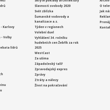
řeči
Skryté poklady architektury
Archiv
ídrů
Slavnosti svobody 2020
O tele
Svět zblízka
Jak ná
Šumavské vodovody a
Rekla
kanalizace a.s.
Proná
- Karlovy
Týden v regionech
Konta
Volební duel
 - Volby
Vyhlášení 34. ročníku
hudebních cen Žebřík za rok
ebata lídrů
2025
WestCast
Za ušima
Západočeský talíř
Zpravodajský expres
ch
Zprávy
Ztráty a nálezy
vinu
Život na pokračování
ou