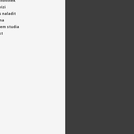
 novinek
vizi
s naladit
ma
jem studia
kt