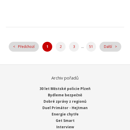
...
Předchozí
1
2
3
51
Další
Archiv pořadů
30 let Městské policie Plzeň
Bydleme bezpečně
Dobré zprávy z regionů
Duel Primátor - Hejtman
Energie chytře
Get Smart
Interview