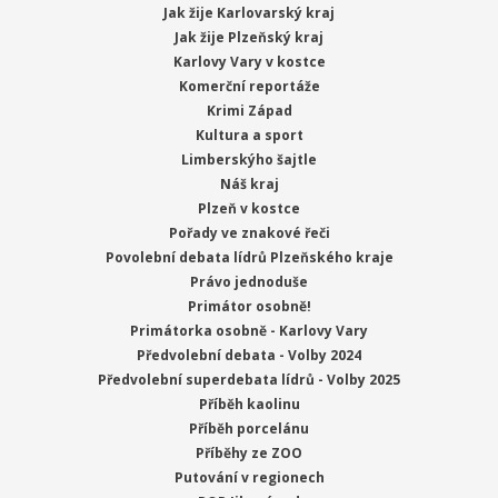
Jak žije Karlovarský kraj
Jak žije Plzeňský kraj
Karlovy Vary v kostce
Komerční reportáže
Krimi Západ
Kultura a sport
Limberskýho šajtle
Náš kraj
Plzeň v kostce
Pořady ve znakové řeči
Povolební debata lídrů Plzeňského kraje
Právo jednoduše
Primátor osobně!
Primátorka osobně - Karlovy Vary
Předvolební debata - Volby 2024
Předvolební superdebata lídrů - Volby 2025
Příběh kaolinu
Příběh porcelánu
Příběhy ze ZOO
Putování v regionech