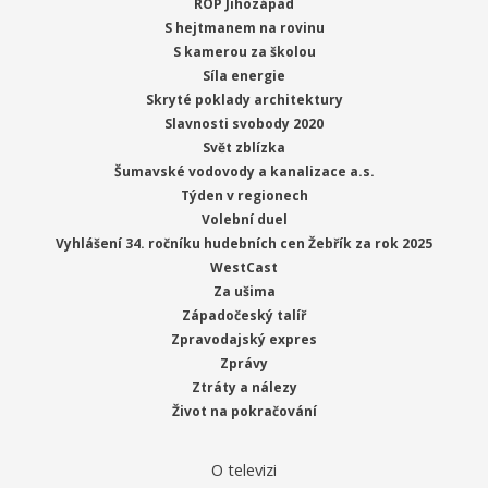
ROP Jihozápad
S hejtmanem na rovinu
S kamerou za školou
Síla energie
Skryté poklady architektury
Slavnosti svobody 2020
Svět zblízka
Šumavské vodovody a kanalizace a.s.
Týden v regionech
Volební duel
Vyhlášení 34. ročníku hudebních cen Žebřík za rok 2025
WestCast
Za ušima
Západočeský talíř
Zpravodajský expres
Zprávy
Ztráty a nálezy
Život na pokračování
O televizi