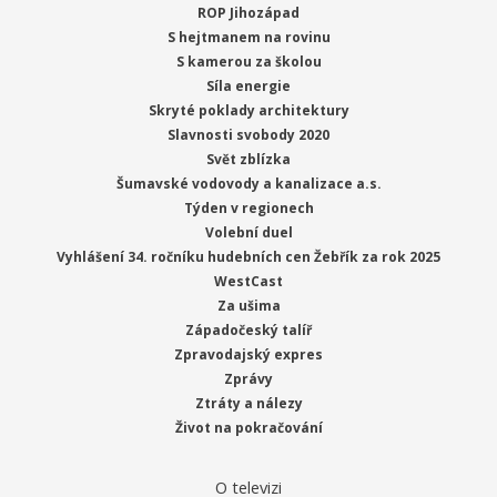
ROP Jihozápad
S hejtmanem na rovinu
S kamerou za školou
Síla energie
Skryté poklady architektury
Slavnosti svobody 2020
Svět zblízka
Šumavské vodovody a kanalizace a.s.
Týden v regionech
Volební duel
Vyhlášení 34. ročníku hudebních cen Žebřík za rok 2025
WestCast
Za ušima
Západočeský talíř
Zpravodajský expres
Zprávy
Ztráty a nálezy
Život na pokračování
O televizi