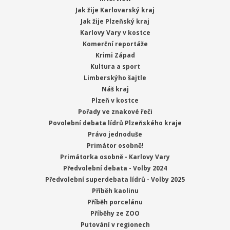
Jak žije Karlovarský kraj
Jak žije Plzeňský kraj
Karlovy Vary v kostce
Komerční reportáže
Krimi Západ
Kultura a sport
Limberskýho šajtle
Náš kraj
Plzeň v kostce
Pořady ve znakové řeči
Povolební debata lídrů Plzeňského kraje
Právo jednoduše
Primátor osobně!
Primátorka osobně - Karlovy Vary
Předvolební debata - Volby 2024
Předvolební superdebata lídrů - Volby 2025
Příběh kaolinu
Příběh porcelánu
Příběhy ze ZOO
Putování v regionech