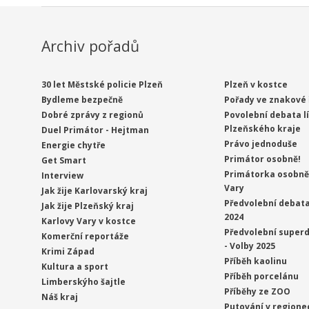
Archiv pořadů
30 let Městské policie Plzeň
Plzeň v kostce
Bydleme bezpečně
Pořady ve znakové 
Dobré zprávy z regionů
Povolební debata l
Plzeňského kraje
Duel Primátor - Hejtman
Právo jednoduše
Energie chytře
Primátor osobně!
Get Smart
Primátorka osobně 
Interview
Vary
Jak žije Karlovarský kraj
Předvolební debata
Jak žije Plzeňský kraj
2024
Karlovy Vary v kostce
Předvolební superd
Komerční reportáže
- Volby 2025
Krimi Západ
Příběh kaolinu
Kultura a sport
Příběh porcelánu
Limberskýho šajtle
Příběhy ze ZOO
Náš kraj
Putování v regione