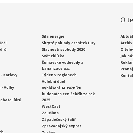
O te
Síla energie
Aktuál
řeči
Skryté poklady architektury
Archiv
ídrů
Slavnosti svobody 2020
O tele
Svět zblízka
Jak ná
Šumavské vodovody a
Rekla
kanalizace a.s.
Proná
- Karlovy
Týden v regionech
Konta
Volební duel
 - Volby
Vyhlášení 34. ročníku
hudebních cen Žebřík za rok
ebata lídrů
2025
WestCast
Za ušima
Západočeský talíř
Zpravodajský expres
ch
Zprávy