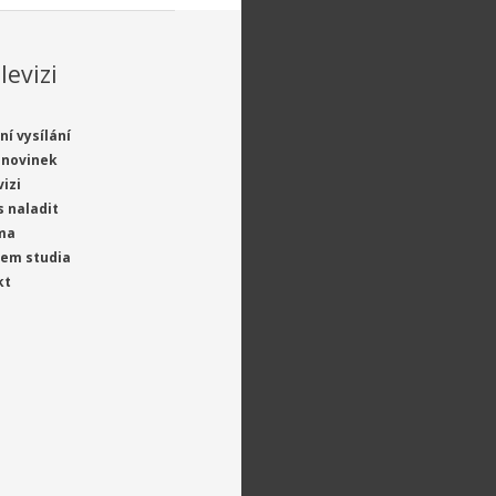
levizi
ní vysílání
 novinek
vizi
s naladit
ma
jem studia
kt