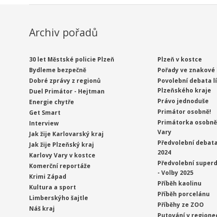
Archiv pořadů
30 let Městské policie Plzeň
Plzeň v kostce
Bydleme bezpečně
Pořady ve znakové 
Dobré zprávy z regionů
Povolební debata l
Plzeňského kraje
Duel Primátor - Hejtman
Právo jednoduše
Energie chytře
Primátor osobně!
Get Smart
Primátorka osobně 
Interview
Vary
Jak žije Karlovarský kraj
Předvolební debata
Jak žije Plzeňský kraj
2024
Karlovy Vary v kostce
Předvolební superd
Komerční reportáže
- Volby 2025
Krimi Západ
Příběh kaolinu
Kultura a sport
Příběh porcelánu
Limberskýho šajtle
Příběhy ze ZOO
Náš kraj
Putování v regione