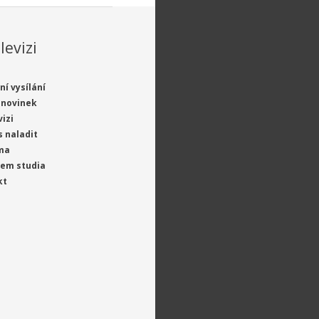
levizi
ní vysílání
 novinek
vizi
s naladit
ma
jem studia
kt