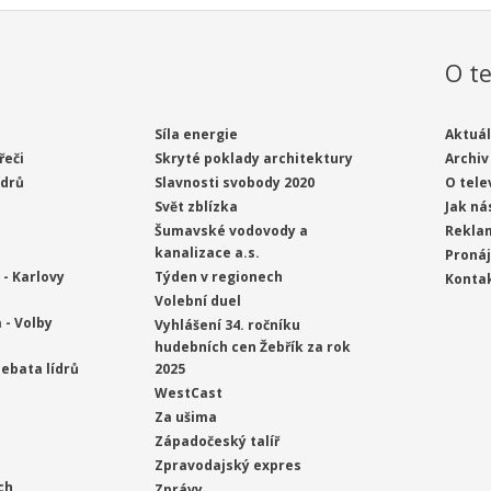
O te
Síla energie
Aktuál
řeči
Skryté poklady architektury
Archiv
ídrů
Slavnosti svobody 2020
O tele
Svět zblízka
Jak ná
Šumavské vodovody a
Rekla
kanalizace a.s.
Proná
- Karlovy
Týden v regionech
Konta
Volební duel
 - Volby
Vyhlášení 34. ročníku
hudebních cen Žebřík za rok
ebata lídrů
2025
WestCast
Za ušima
Západočeský talíř
Zpravodajský expres
ch
Zprávy