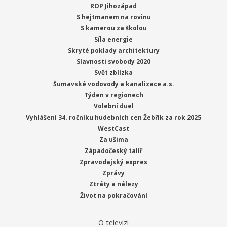
ROP Jihozápad
S hejtmanem na rovinu
S kamerou za školou
Síla energie
Skryté poklady architektury
Slavnosti svobody 2020
Svět zblízka
Šumavské vodovody a kanalizace a.s.
Týden v regionech
Volební duel
Vyhlášení 34. ročníku hudebních cen Žebřík za rok 2025
WestCast
Za ušima
Západočeský talíř
Zpravodajský expres
Zprávy
Ztráty a nálezy
Život na pokračování
O televizi