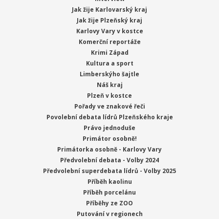
Jak žije Karlovarský kraj
Jak žije Plzeňský kraj
Karlovy Vary v kostce
Komerční reportáže
Krimi Západ
Kultura a sport
Limberskýho šajtle
Náš kraj
Plzeň v kostce
Pořady ve znakové řeči
Povolební debata lídrů Plzeňského kraje
Právo jednoduše
Primátor osobně!
Primátorka osobně - Karlovy Vary
Předvolební debata - Volby 2024
Předvolební superdebata lídrů - Volby 2025
Příběh kaolinu
Příběh porcelánu
Příběhy ze ZOO
Putování v regionech