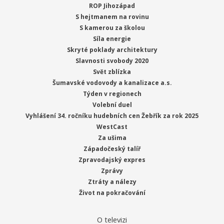
ROP Jihozápad
S hejtmanem na rovinu
S kamerou za školou
Síla energie
Skryté poklady architektury
Slavnosti svobody 2020
Svět zblízka
Šumavské vodovody a kanalizace a.s.
Týden v regionech
Volební duel
Vyhlášení 34. ročníku hudebních cen Žebřík za rok 2025
WestCast
Za ušima
Západočeský talíř
Zpravodajský expres
Zprávy
Ztráty a nálezy
Život na pokračování
O televizi