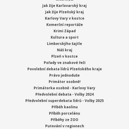
Jak žije Karlovarský kraj
Jak žije Plzeňský kraj
Karlovy Vary v kostce
Komerční reportáže
Krimi Západ
Kultura a sport
Limberskýho šajtle
Náš kraj
Plzeň v kostce
Pořady ve znakové řeči
Povolební debata lídrů Plzeňského kraje
Právo jednoduše
Primátor osobně!
Primátorka osobně - Karlovy Vary
Předvolební debata - Volby 2024
Předvolební superdebata lídrů - Volby 2025
Příběh kaolinu
Příběh porcelánu
Příběhy ze ZOO
Putování v regionech