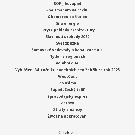
ROP Jihozápad
S hejtmanem na rovinu
S kamerou za školou
Síla energie
Skryté poklady architektury
Slavnosti svobody 2020
Svět zblízka
Šumavské vodovody a kanalizace a.s.
Týden v regionech
Volební duel
Vyhlášení 34. ročníku hudebních cen Žebřík za rok 2025
WestCast
Za ušima
Západočeský talíř
Zpravodajský expres
Zprávy
Ztráty a nálezy
Život na pokračování
O televizi