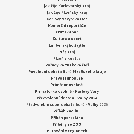
Jak žije Karlovarský kraj
Jak žije Plzeňský kraj
Karlovy Vary v kostce
Komerční reportáže
Krimi Západ
Kultura a sport
Limberskýho šajtle
Náš kraj
Plzeň v kostce
Pořady ve znakové řeči
Povolební debata lídrů Plzeňského kraje
Právo jednoduše
Primátor osobně!
Primátorka osobně - Karlovy Vary
Předvolební debata - Volby 2024
Předvolební superdebata lídrů - Volby 2025
Příběh kaolinu
Příběh porcelánu
Příběhy ze ZOO
Putování v regionech