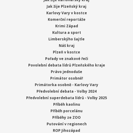
Jak žije Plzeňský kraj
Karlovy Vary v kostce
Komerční reportáže
Krimi Západ
Kultura a sport
Limberskýho šajtle
Náš kraj
Plzeň v kostce
Pořady ve znakové řeči
Povolební debata lídrů Plzeňského kraje
Právo jednoduše
Primátor osobně!
Primátorka osobně - Karlovy Vary
Předvolební debata - Volby 2024
Předvolební superdebata lídrů - Volby 2025
Příběh kaolinu
Příběh porcelánu
Příběhy ze ZOO
Putování v regionech
ROP Jihozápad