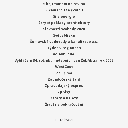
S hejtmanem na rovinu
S kamerou za školou
Síla energie
Skryté poklady architektury
Slavnosti svobody 2020
Svět zblízka
Šumavské vodovody a kanalizace a.s.
Týden v regionech
Volební duel
Vyhlášení 34. ročníku hudebních cen Žebřík za rok 2025
WestCast
Za ušima
Západočeský talíř
Zpravodajský expres
Zprávy
Ztráty a nálezy
Život na pokračování
O televizi