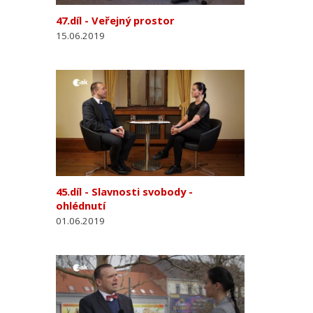
47.díl - Veřejný prostor
15.06.2019
45.díl - Slavnosti svobody -
ohlédnutí
01.06.2019