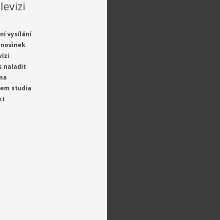
levizi
ní vysílání
 novinek
vizi
s naladit
ma
jem studia
kt