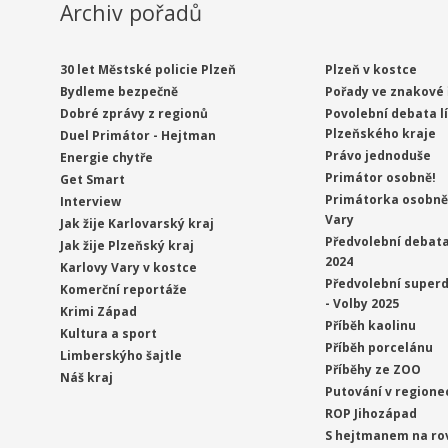
Archiv pořadů
30 let Městské policie Plzeň
Plzeň v kostce
Bydleme bezpečně
Pořady ve znakové 
Dobré zprávy z regionů
Povolební debata l
Plzeňského kraje
Duel Primátor - Hejtman
Právo jednoduše
Energie chytře
Primátor osobně!
Get Smart
Primátorka osobně 
Interview
Vary
Jak žije Karlovarský kraj
Předvolební debata
Jak žije Plzeňský kraj
2024
Karlovy Vary v kostce
Předvolební superd
Komerční reportáže
- Volby 2025
Krimi Západ
Příběh kaolinu
Kultura a sport
Příběh porcelánu
Limberskýho šajtle
Příběhy ze ZOO
Náš kraj
Putování v regione
ROP Jihozápad
S hejtmanem na ro