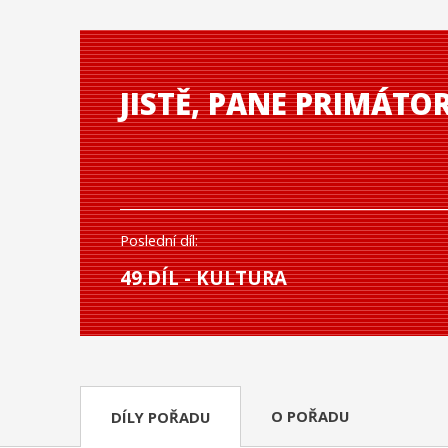
JISTĚ, PANE PRIMÁTOR
Poslední díl:
49.DÍL - KULTURA
O POŘADU
DÍLY POŘADU