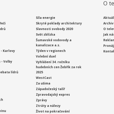
O te
Síla energie
Aktuál
řeči
Skryté poklady architektury
Archiv
ídrů
Slavnosti svobody 2020
O tele
Svět zblízka
Jak ná
Šumavské vodovody a
Rekla
kanalizace a.s.
Proná
- Karlovy
Týden v regionech
Konta
Volební duel
 - Volby
Vyhlášení 34. ročníku
hudebních cen Žebřík za rok
ebata lídrů
2025
WestCast
Za ušima
Západočeský talíř
Zpravodajský expres
ch
Zprávy
Ztráty a nálezy
vinu
Život na pokračování