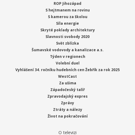
ROP Jihozápad
S hejtmanem na rovinu
S kamerou za školou
Síla energie
Skryté poklady architektury
Slavnosti svobody 2020
Svět zblízka
Šumavské vodovody a kanalizace a.s.
Týden v regionech
Volební duel
Vyhlášení 34. ročníku hudebních cen Žebřík za rok 2025
WestCast
Za ušima
Západočeský talíř
Zpravodajský expres
Zprávy
Ztráty a nálezy
Život na pokračování
O televizi