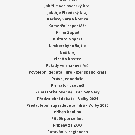
Jak žije Karlovarský kraj
Jak žije Plzeňský kraj
Karlovy Vary v kostce
Komerční reportáže
Krimi Západ
Kultura a sport
Limberskýho šajtle
Náš kraj
Plzeň v kostce
Pořady ve znakové řeči
Povolební debata lídrů Plzeňského kraje
Právo jednoduše
Primátor osobně!
Primátorka osobně - Karlovy Vary
Předvolební debata - Volby 2024
Předvolební superdebata lídrů - Volby 2025
Příběh kaolinu
Příběh porcelánu
Příběhy ze ZOO
Putování v regionech