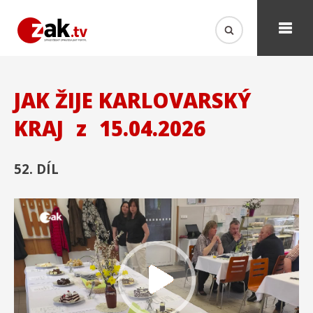
JAK ŽIJE KARLOVARSKÝ
KRAJ
z
15.04.2026
52. DÍL