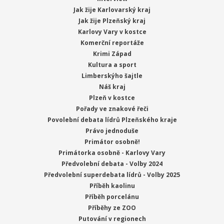
Jak žije Karlovarský kraj
Jak žije Plzeňský kraj
Karlovy Vary v kostce
Komerční reportáže
Krimi Západ
Kultura a sport
Limberskýho šajtle
Náš kraj
Plzeň v kostce
Pořady ve znakové řeči
Povolební debata lídrů Plzeňského kraje
Právo jednoduše
Primátor osobně!
Primátorka osobně - Karlovy Vary
Předvolební debata - Volby 2024
Předvolební superdebata lídrů - Volby 2025
Příběh kaolinu
Příběh porcelánu
Příběhy ze ZOO
Putování v regionech