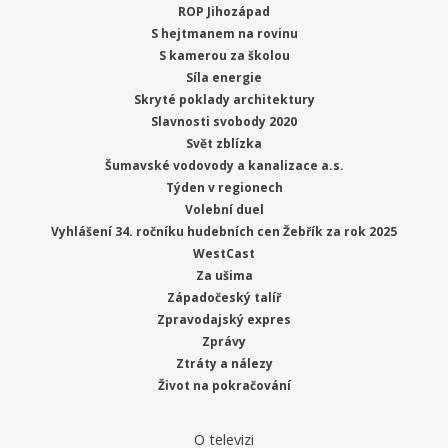
ROP Jihozápad
S hejtmanem na rovinu
S kamerou za školou
Síla energie
Skryté poklady architektury
Slavnosti svobody 2020
Svět zblízka
Šumavské vodovody a kanalizace a.s.
Týden v regionech
Volební duel
Vyhlášení 34. ročníku hudebních cen Žebřík za rok 2025
WestCast
Za ušima
Západočeský talíř
Zpravodajský expres
Zprávy
Ztráty a nálezy
Život na pokračování
O televizi