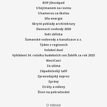
ROP Jihozápad
S hejtmanem na rovinu
S kamerou za školou
Síla energie
Skryté poklady architektury
Slavnosti svobody 2020
Svět zblízka
Šumavské vodovody a kanalizace a.s.
Týden v regionech
Volební duel
Vyhlášení 34. ročníku hudebních cen Žebřík za rok 2025
WestCast
Za ušima
Západočeský talíř
Zpravodajský expres
Zprávy
Ztráty a nálezy
Život na pokračování
O televizi