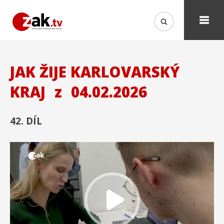
JAK ŽIJE KARLOVARSKÝ
KRAJ
z
04.02.2026
42. DÍL