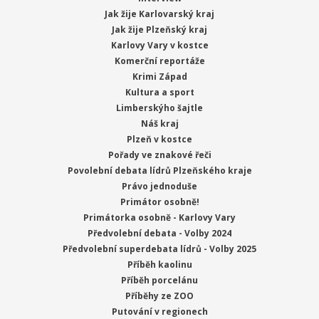
Jak žije Karlovarský kraj
Jak žije Plzeňský kraj
Karlovy Vary v kostce
Komerční reportáže
Krimi Západ
Kultura a sport
Limberskýho šajtle
Náš kraj
Plzeň v kostce
Pořady ve znakové řeči
Povolební debata lídrů Plzeňského kraje
Právo jednoduše
Primátor osobně!
Primátorka osobně - Karlovy Vary
Předvolební debata - Volby 2024
Předvolební superdebata lídrů - Volby 2025
Příběh kaolinu
Příběh porcelánu
Příběhy ze ZOO
Putování v regionech