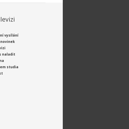
levizi
ní vysílání
 novinek
vizi
s naladit
ma
jem studia
kt