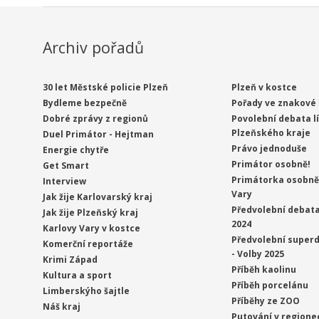
Archiv pořadů
30 let Městské policie Plzeň
Plzeň v kostce
Bydleme bezpečně
Pořady ve znakové 
Dobré zprávy z regionů
Povolební debata l
Plzeňského kraje
Duel Primátor - Hejtman
Právo jednoduše
Energie chytře
Primátor osobně!
Get Smart
Primátorka osobně 
Interview
Vary
Jak žije Karlovarský kraj
Předvolební debata
Jak žije Plzeňský kraj
2024
Karlovy Vary v kostce
Předvolební superd
Komerční reportáže
- Volby 2025
Krimi Západ
Příběh kaolinu
Kultura a sport
Příběh porcelánu
Limberskýho šajtle
Příběhy ze ZOO
Náš kraj
Putování v regione