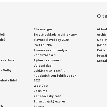
O te
Síla energie
Aktuál
řeči
Skryté poklady architektury
Archiv
ídrů
Slavnosti svobody 2020
O tele
Svět zblízka
Jak ná
Šumavské vodovody a
Rekla
kanalizace a.s.
Proná
- Karlovy
Týden v regionech
Konta
Volební duel
 - Volby
Vyhlášení 34. ročníku
hudebních cen Žebřík za rok
ebata lídrů
2025
WestCast
Za ušima
Západočeský talíř
Zpravodajský expres
ch
Zprávy