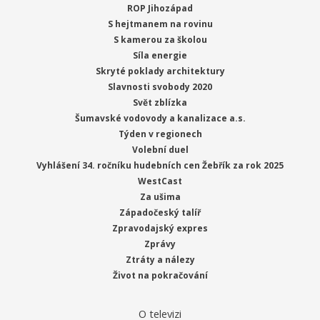
ROP Jihozápad
S hejtmanem na rovinu
S kamerou za školou
Síla energie
Skryté poklady architektury
Slavnosti svobody 2020
Svět zblízka
Šumavské vodovody a kanalizace a.s.
Týden v regionech
Volební duel
Vyhlášení 34. ročníku hudebních cen Žebřík za rok 2025
WestCast
Za ušima
Západočeský talíř
Zpravodajský expres
Zprávy
Ztráty a nálezy
Život na pokračování
O televizi