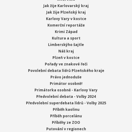
Jak žije Karlovarský kraj
Jak žije Plzeňský kraj
Karlovy Vary v kostce
Komerční reportáže
Krimi Západ
Kultura a sport
Limberskýho šajtle
Náš kraj
Plzeň v kostce
Pořady ve znakové řeči
Povolební debata lídrů Plzeňského kraje
Právo jednoduše
Primátor osobně!
Primátorka osobně - Karlovy Vary
Předvolební debata - Volby 2024
Předvolební superdebata lídrů - Volby 2025
Příběh kaolinu
Příběh porcelánu
Příběhy ze ZOO
Putování v regionech