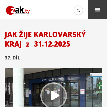
JAK ŽIJE KARLOVARSKÝ
KRAJ
z
31.12.2025
37. DÍL