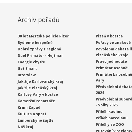
Archiv pořadů
30 let Městské policie Plzeň
Plzeň v kostce
Bydleme bezpečně
Pořady ve znakové 
Dobré zprávy z regionů
Povolební debata l
Plzeňského kraje
Duel Primátor - Hejtman
Právo jednoduše
Energie chytře
Primátor osobně!
Get Smart
Primátorka osobně 
Interview
Vary
Jak žije Karlovarský kraj
Předvolební debata
Jak žije Plzeňský kraj
2024
Karlovy Vary v kostce
Předvolební superd
Komerční reportáže
- Volby 2025
Krimi Západ
Příběh kaolinu
Kultura a sport
Příběh porcelánu
Limberskýho šajtle
Příběhy ze ZOO
Náš kraj
Putování v regione