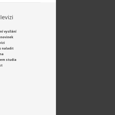
levizi
ní vysílání
 novinek
vizi
s naladit
ma
jem studia
kt