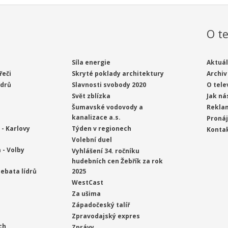
O te
Síla energie
Aktuál
řeči
Skryté poklady architektury
Archiv
ídrů
Slavnosti svobody 2020
O tele
Svět zblízka
Jak ná
Šumavské vodovody a
Rekla
kanalizace a.s.
Proná
- Karlovy
Týden v regionech
Konta
Volební duel
 - Volby
Vyhlášení 34. ročníku
hudebních cen Žebřík za rok
ebata lídrů
2025
WestCast
Za ušima
Západočeský talíř
Zpravodajský expres
ch
Zprávy