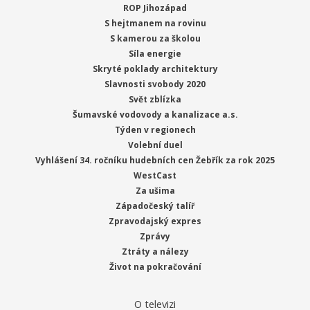
ROP Jihozápad
S hejtmanem na rovinu
S kamerou za školou
Síla energie
Skryté poklady architektury
Slavnosti svobody 2020
Svět zblízka
Šumavské vodovody a kanalizace a.s.
Týden v regionech
Volební duel
Vyhlášení 34. ročníku hudebních cen Žebřík za rok 2025
WestCast
Za ušima
Západočeský talíř
Zpravodajský expres
Zprávy
Ztráty a nálezy
Život na pokračování
O televizi