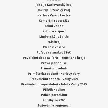
Jak žije Karlovarský kraj
Jak žije Plzeňský kraj
Karlovy Vary v kostce
Komerční reportáže
Krimi Západ
Kultura a sport
Limberskýho šajtle
Náš kraj
Plzeň v kostce
Pořady ve znakové řeči
Povolební debata lídrů Plzeňského kraje
Právo jednoduše
Primátor osobně!
Primátorka osobně - Karlovy Vary
Předvolební debata - Volby 2024
Předvolební superdebata lídrů - Volby 2025
Příběh kaolinu
Příběh porcelánu
Příběhy ze ZOO
Putování v regionech