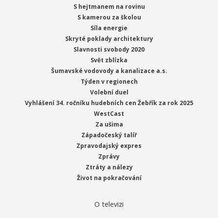
S hejtmanem na rovinu
S kamerou za školou
Síla energie
Skryté poklady architektury
Slavnosti svobody 2020
Svět zblízka
Šumavské vodovody a kanalizace a.s.
Týden v regionech
Volební duel
Vyhlášení 34. ročníku hudebních cen Žebřík za rok 2025
WestCast
Za ušima
Západočeský talíř
Zpravodajský expres
Zprávy
Ztráty a nálezy
Život na pokračování
O televizi