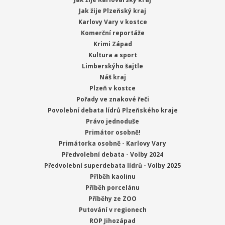
Jak žije Plzeňský kraj
Karlovy Vary v kostce
Komerční reportáže
Krimi Západ
Kultura a sport
Limberskýho šajtle
Náš kraj
Plzeň v kostce
Pořady ve znakové řeči
Povolební debata lídrů Plzeňského kraje
Právo jednoduše
Primátor osobně!
Primátorka osobně - Karlovy Vary
Předvolební debata - Volby 2024
Předvolební superdebata lídrů - Volby 2025
Příběh kaolinu
Příběh porcelánu
Příběhy ze ZOO
Putování v regionech
ROP Jihozápad