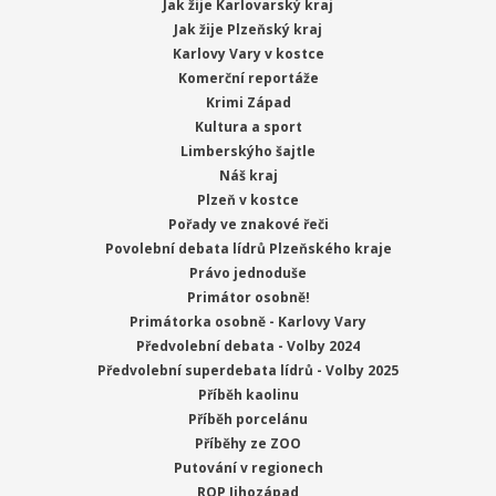
Jak žije Karlovarský kraj
Jak žije Plzeňský kraj
Karlovy Vary v kostce
Komerční reportáže
Krimi Západ
Kultura a sport
Limberskýho šajtle
Náš kraj
Plzeň v kostce
Pořady ve znakové řeči
Povolební debata lídrů Plzeňského kraje
Právo jednoduše
Primátor osobně!
Primátorka osobně - Karlovy Vary
Předvolební debata - Volby 2024
Předvolební superdebata lídrů - Volby 2025
Příběh kaolinu
Příběh porcelánu
Příběhy ze ZOO
Putování v regionech
ROP Jihozápad