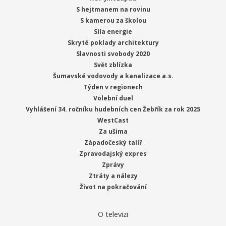
S hejtmanem na rovinu
S kamerou za školou
Síla energie
Skryté poklady architektury
Slavnosti svobody 2020
Svět zblízka
Šumavské vodovody a kanalizace a.s.
Týden v regionech
Volební duel
Vyhlášení 34. ročníku hudebních cen Žebřík za rok 2025
WestCast
Za ušima
Západočeský talíř
Zpravodajský expres
Zprávy
Ztráty a nálezy
Život na pokračování
O televizi