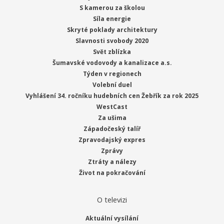
S kamerou za školou
Síla energie
Skryté poklady architektury
Slavnosti svobody 2020
Svět zblízka
Šumavské vodovody a kanalizace a.s.
Týden v regionech
Volební duel
Vyhlášení 34. ročníku hudebních cen Žebřík za rok 2025
WestCast
Za ušima
Západočeský talíř
Zpravodajský expres
Zprávy
Ztráty a nálezy
Život na pokračování
O televizi
Aktuální vysílání