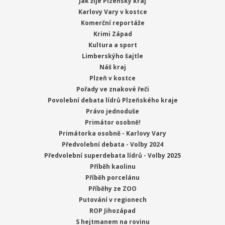
Jak žije Plzeňský kraj
Karlovy Vary v kostce
Komerční reportáže
Krimi Západ
Kultura a sport
Limberskýho šajtle
Náš kraj
Plzeň v kostce
Pořady ve znakové řeči
Povolební debata lídrů Plzeňského kraje
Právo jednoduše
Primátor osobně!
Primátorka osobně - Karlovy Vary
Předvolební debata - Volby 2024
Předvolební superdebata lídrů - Volby 2025
Příběh kaolinu
Příběh porcelánu
Příběhy ze ZOO
Putování v regionech
ROP Jihozápad
S hejtmanem na rovinu