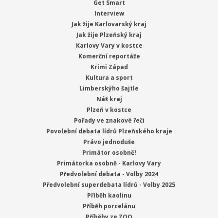
Get Smart
Interview
Jak žije Karlovarský kraj
Jak žije Plzeňský kraj
Karlovy Vary v kostce
Komerční reportáže
Krimi Západ
Kultura a sport
Limberskýho šajtle
Náš kraj
Plzeň v kostce
Pořady ve znakové řeči
Povolební debata lídrů Plzeňského kraje
Právo jednoduše
Primátor osobně!
Primátorka osobně - Karlovy Vary
Předvolební debata - Volby 2024
Předvolební superdebata lídrů - Volby 2025
Příběh kaolinu
Příběh porcelánu
Příběhy ze ZOO