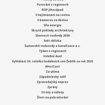
Putování v regionech
ROP Jihozápad
S hejtmanem na rovinu
S kamerou za školou
Síla energie
Skryté poklady architektury
Slavnosti svobody 2020
Svět zblízka
Šumavské vodovody a kanalizace a.s.
Týden v regionech
Volební duel
Vyhlášení 34. ročníku hudebních cen Žebřík za rok 2025
WestCast
Za ušima
Západočeský talíř
Zpravodajský expres
Zprávy
Ztráty a nálezy
Život na pokračování