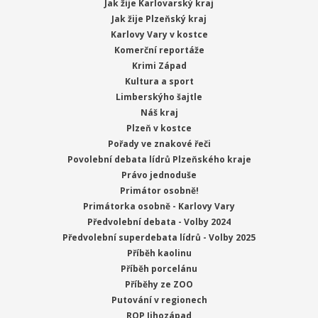
Jak žije Karlovarský kraj
Jak žije Plzeňský kraj
Karlovy Vary v kostce
Komerční reportáže
Krimi Západ
Kultura a sport
Limberskýho šajtle
Náš kraj
Plzeň v kostce
Pořady ve znakové řeči
Povolební debata lídrů Plzeňského kraje
Právo jednoduše
Primátor osobně!
Primátorka osobně - Karlovy Vary
Předvolební debata - Volby 2024
Předvolební superdebata lídrů - Volby 2025
Příběh kaolinu
Příběh porcelánu
Příběhy ze ZOO
Putování v regionech
ROP Jihozápad