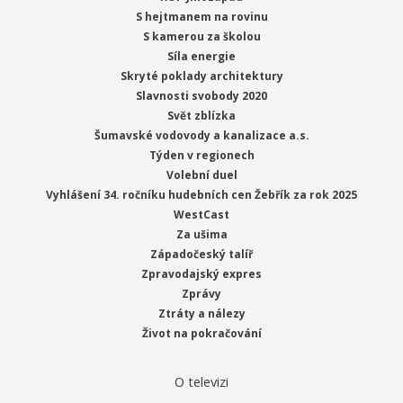
S hejtmanem na rovinu
S kamerou za školou
Síla energie
Skryté poklady architektury
Slavnosti svobody 2020
Svět zblízka
Šumavské vodovody a kanalizace a.s.
Týden v regionech
Volební duel
Vyhlášení 34. ročníku hudebních cen Žebřík za rok 2025
WestCast
Za ušima
Západočeský talíř
Zpravodajský expres
Zprávy
Ztráty a nálezy
Život na pokračování
O televizi