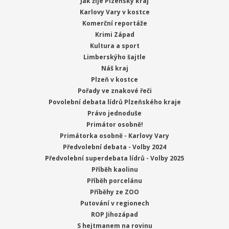
Jak žije Plzeňský kraj
Karlovy Vary v kostce
Komerční reportáže
Krimi Západ
Kultura a sport
Limberskýho šajtle
Náš kraj
Plzeň v kostce
Pořady ve znakové řeči
Povolební debata lídrů Plzeňského kraje
Právo jednoduše
Primátor osobně!
Primátorka osobně - Karlovy Vary
Předvolební debata - Volby 2024
Předvolební superdebata lídrů - Volby 2025
Příběh kaolinu
Příběh porcelánu
Příběhy ze ZOO
Putování v regionech
ROP Jihozápad
S hejtmanem na rovinu