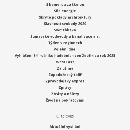
S kamerou za školou
Síla energie
Skryté poklady architektury
Slavnosti svobody 2020
Svět zblízka
Šumavské vodovody a kanalizace a.s.
Týden v regionech
Volební duel
Vyhlášení 34. ročníku hudebních cen Žebřík za rok 2025
WestCast
Za ušima
Západočeský talíř
Zpravodajský expres
Zprávy
Ztráty a nálezy
Život na pokračování
O televizi
Aktuální vysílání