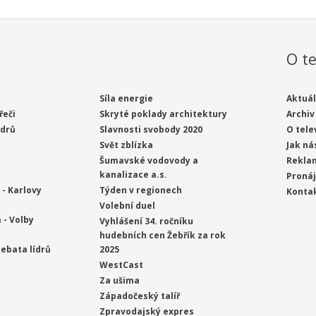
O te
Síla energie
Aktuál
řeči
Skryté poklady architektury
Archiv
ídrů
Slavnosti svobody 2020
O tele
Svět zblízka
Jak ná
Šumavské vodovody a
Rekla
kanalizace a.s.
Proná
- Karlovy
Týden v regionech
Konta
Volební duel
 - Volby
Vyhlášení 34. ročníku
hudebních cen Žebřík za rok
ebata lídrů
2025
WestCast
Za ušima
Západočeský talíř
Zpravodajský expres