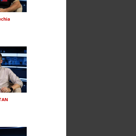
echia
STAN