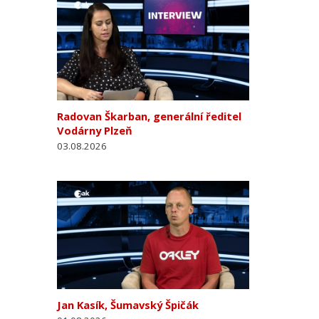
Radovan Škarban, generální ředitel
Vodárny Plzeň
03.08.2026
Jan Kasík, Šumavský Špičák