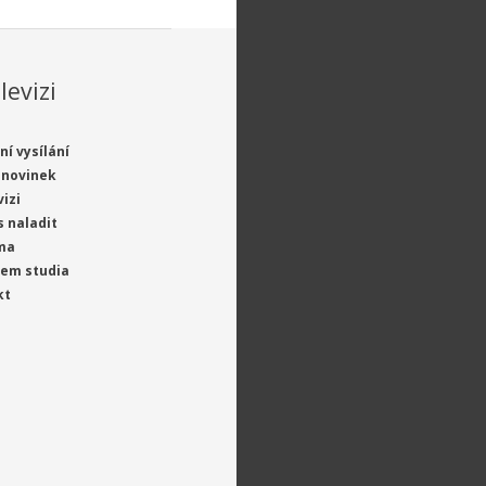
levizi
ní vysílání
 novinek
vizi
s naladit
ma
jem studia
kt