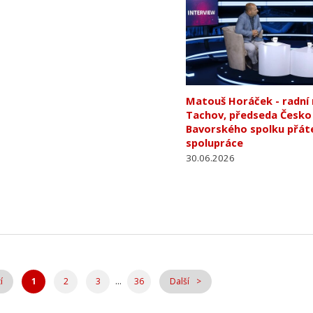
Matouš Horáček - radní
Tachov, předseda Česko
Bavorského spolku přáte
spolupráce
30.06.2026
...
í
1
2
3
36
Další