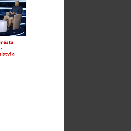
 města
 -
lství a