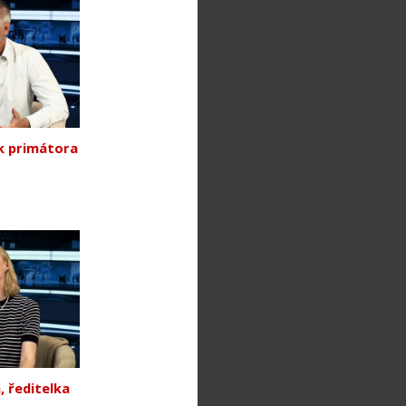
k primátora
 ředitelka