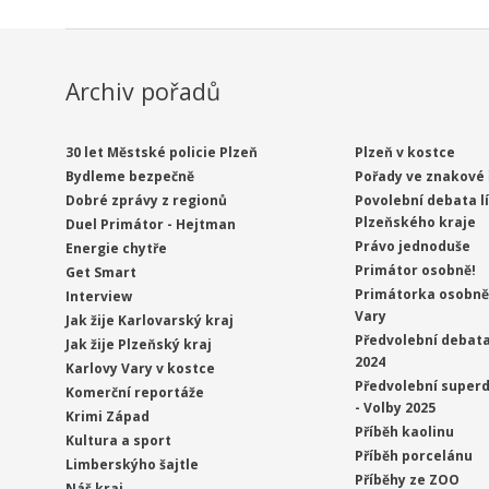
Archiv pořadů
30 let Městské policie Plzeň
Plzeň v kostce
Bydleme bezpečně
Pořady ve znakové 
Dobré zprávy z regionů
Povolební debata l
Plzeňského kraje
Duel Primátor - Hejtman
Právo jednoduše
Energie chytře
Primátor osobně!
Get Smart
Primátorka osobně 
Interview
Vary
Jak žije Karlovarský kraj
Předvolební debata
Jak žije Plzeňský kraj
2024
Karlovy Vary v kostce
Předvolební superd
Komerční reportáže
- Volby 2025
Krimi Západ
Příběh kaolinu
Kultura a sport
Příběh porcelánu
Limberskýho šajtle
Příběhy ze ZOO
Náš kraj