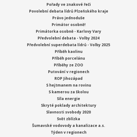
Pořady ve znakové řeči
Povolební debata lídrů Plzeňského kraje
Právo jednoduše
Primátor osobně!
Primátorka osobně - Karlovy Vary
Předvolební debata - Volby 2024
Předvolební superdebata lídrů - Volby 2025
Příběh kaolinu
Příběh porcelánu
Příběhy ze ZOO
Putování v regionech
ROP Jihozápad
S hejtmanem na rovinu
S kamerou za školou
Síla energie
Skryté poklady architektury
Slavnosti svobody 2020
Svět zblízka
Šumavské vodovody a kanalizace a.s.
Týden v regionech