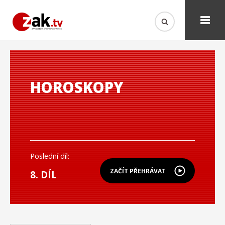
HOROSKOPY
Poslední díl:
ZAČÍT PŘEHRÁVAT
8. DÍL