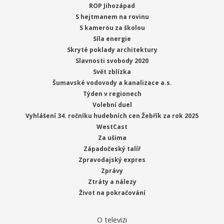
ROP Jihozápad
S hejtmanem na rovinu
S kamerou za školou
Síla energie
Skryté poklady architektury
Slavnosti svobody 2020
Svět zblízka
Šumavské vodovody a kanalizace a.s.
Týden v regionech
Volební duel
Vyhlášení 34. ročníku hudebních cen Žebřík za rok 2025
WestCast
Za ušima
Západočeský talíř
Zpravodajský expres
Zprávy
Ztráty a nálezy
Život na pokračování
O televizi