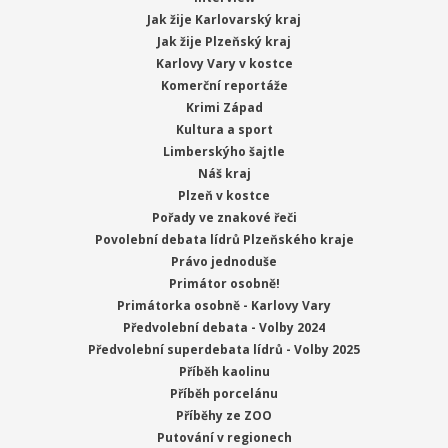
Jak žije Karlovarský kraj
Jak žije Plzeňský kraj
Karlovy Vary v kostce
Komerční reportáže
Krimi Západ
Kultura a sport
Limberskýho šajtle
Náš kraj
Plzeň v kostce
Pořady ve znakové řeči
Povolební debata lídrů Plzeňského kraje
Právo jednoduše
Primátor osobně!
Primátorka osobně - Karlovy Vary
Předvolební debata - Volby 2024
Předvolební superdebata lídrů - Volby 2025
Příběh kaolinu
Příběh porcelánu
Příběhy ze ZOO
Putování v regionech