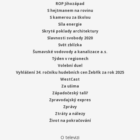
ROP Jihozápad
S hejtmanem na rovinu
S kamerou za školou
Síla energie
Skryté poklady architektury
Slavnosti svobody 2020
Svět zblízka
Šumavské vodovody a kanalizace a.s.
Týden v regionech
Volební duel
Vyhlášení 34. ročníku hudebních cen Žebřík za rok 2025
WestCast
Za ušima
Západočeský talíř
Zpravodajský expres
Zprávy
Ztráty a nálezy
Život na pokračování
O televizi