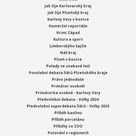
Jak žije Karlovarský kraj
Jak žije Plzeňský kraj
Karlovy Vary v kostce
Komerční reportáže
Krimi Západ
Kultura a sport
Limberskýho šajtle
Náš kraj
Plzeň v kostce
Pořady ve znakové řeči
Povolební debata lídrů Plzeňského kraje
Právo jednoduše
Primátor osobně!
Primátorka osobně - Karlovy Vary
Předvolební debata - Volby 2024
Předvolební superdebata lídrů - Volby 2025
Příběh kaolinu
Příběh porcelánu
Příběhy ze ZOO
Putování v regionech