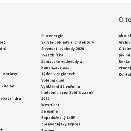
O te
Síla energie
Aktuál
řeči
Skryté poklady architektury
Archiv
ídrů
Slavnosti svobody 2020
O tele
Svět zblízka
Jak ná
Šumavské vodovody a
Rekla
kanalizace a.s.
Proná
- Karlovy
Týden v regionech
Konta
Volební duel
 - Volby
Vyhlášení 34. ročníku
hudebních cen Žebřík za rok
ebata lídrů
2025
WestCast
Za ušima
Západočeský talíř
Zpravodajský expres
ch
Zprávy