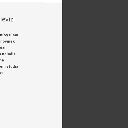
levizi
ní vysílání
 novinek
vizi
s naladit
ma
jem studia
kt