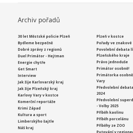
Archiv pořadů
30 let Městské policie Plzeň
Plzeň v kostce
Bydleme bezpečně
Pořady ve znakové 
Dobré zprávy z regionů
Povolební debata l
Plzeňského kraje
Duel Primátor - Hejtman
Právo jednoduše
Energie chytře
Primátor osobně!
Get Smart
Primátorka osobně 
Interview
Vary
Jak žije Karlovarský kraj
Předvolební debata
Jak žije Plzeňský kraj
2024
Karlovy Vary v kostce
Předvolební superd
Komerční reportáže
- Volby 2025
Krimi Západ
Příběh kaolinu
Kultura a sport
Příběh porcelánu
Limberskýho šajtle
Příběhy ze ZOO
Náš kraj
Putování v regione