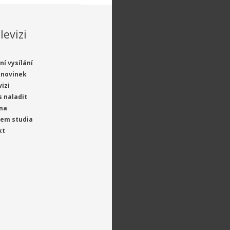
levizi
ní vysílání
 novinek
vizi
s naladit
ma
jem studia
kt