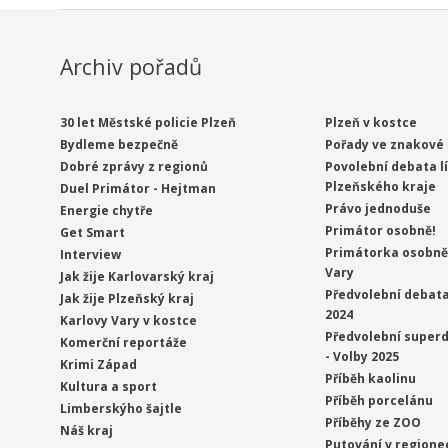
Archiv pořadů
30 let Městské policie Plzeň
Plzeň v kostce
Bydleme bezpečně
Pořady ve znakové 
Dobré zprávy z regionů
Povolební debata l
Plzeňského kraje
Duel Primátor - Hejtman
Právo jednoduše
Energie chytře
Primátor osobně!
Get Smart
Primátorka osobně 
Interview
Vary
Jak žije Karlovarský kraj
Předvolební debata
Jak žije Plzeňský kraj
2024
Karlovy Vary v kostce
Předvolební superd
Komerční reportáže
- Volby 2025
Krimi Západ
Příběh kaolinu
Kultura a sport
Příběh porcelánu
Limberskýho šajtle
Příběhy ze ZOO
Náš kraj
Putování v regione