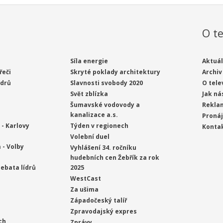
O te
Síla energie
Aktuál
řeči
Skryté poklady architektury
Archiv
ídrů
Slavnosti svobody 2020
O tele
Svět zblízka
Jak ná
Šumavské vodovody a
Rekla
kanalizace a.s.
Proná
- Karlovy
Týden v regionech
Konta
Volební duel
 - Volby
Vyhlášení 34. ročníku
hudebních cen Žebřík za rok
ebata lídrů
2025
WestCast
Za ušima
Západočeský talíř
Zpravodajský expres
ch
Zprávy